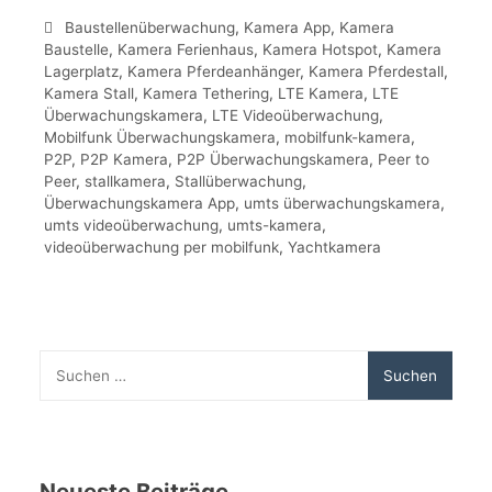
Baustellenüberwachung
,
Kamera App
,
Kamera
Baustelle
,
Kamera Ferienhaus
,
Kamera Hotspot
,
Kamera
Lagerplatz
,
Kamera Pferdeanhänger
,
Kamera Pferdestall
,
Kamera Stall
,
Kamera Tethering
,
LTE Kamera
,
LTE
Überwachungskamera
,
LTE Videoüberwachung
,
Mobilfunk Überwachungskamera
,
mobilfunk-kamera
,
P2P
,
P2P Kamera
,
P2P Überwachungskamera
,
Peer to
Peer
,
stallkamera
,
Stallüberwachung
,
Überwachungskamera App
,
umts überwachungskamera
,
umts videoüberwachung
,
umts-kamera
,
videoüberwachung per mobilfunk
,
Yachtkamera
Suchen
nach:
Neueste Beiträge