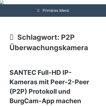
Zum
Inhalt
Primäres Menü
springen
Schlagwort:
P2P
Überwachungskamera
SANTEC Full-HD IP-
Kameras mit Peer-2-Peer
(P2P) Protokoll und
BurgCam-App machen