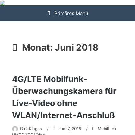
Zum
Inhalt
Primäres Menü
springen
Monat:
Juni 2018
4G/LTE Mobilfunk-
Überwachungskamera für
Live-Video ohne
WLAN/Internet-Anschluß
Dirk Klages
/
Juni 7, 2018
/
Mobilfunk
UMTS/LTE Video