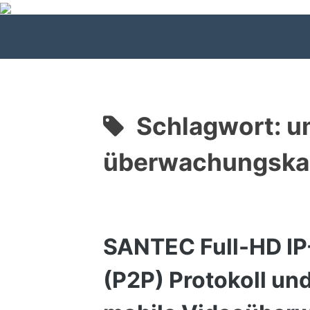
Zum
Inhalt
springen
Schlagwort:
u
überwachungska
SANTEC Full-HD IP
(P2P) Protokoll u