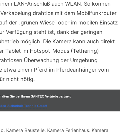
inem LAN-Anschluß auch WLAN. So können
Verkabelung drahtlos mit dem Mobilfunkrouter
uf der „grünen Wiese“ oder im mobilen Einsatz
 Verfügung steht ist, dank der geringen
betrieb möglich. Die Kamera kann auch direkt
er Tablet im Hotspot-Modus (Tethering)
 drahtlosen Überwachung der Umgebung
e etwa einem Pferd im Pferdeanhänger vom
ür nicht nötig.
halten Sie bei Ihrem SANTEC Vertriebspartner:
Video-Sicherheit-Technik GmbH
pp
,
Kamera Baustelle
,
Kamera Ferienhaus
,
Kamera