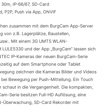
D 30m, IP-66/67, SD-Card
d, P2P, Push via App, ONVIF
chen zusammen mit dem BurgCam App-Server
 von z.B. Lagerplätze, Baustellen,
n, usw.. Mit einem 3G UMTS WLAN-
 LULE5330 und der App „BurgCam“ lassen sich
SANTEC IP-Kameras der neuen BurgCam-Serie
chzeitig auf dem Smartphone oder Tablet
ewegung zeichnen die Kameras Bilder und Videos
 bei Bewegung per Push-Mitteilung. Ein Touch
er schaut in die Vergangenheit. Die kompakten,
am-Serie besitzen Full-HD Auflösung, eine
ht-Überwachung, SD-Card Rekorder mit