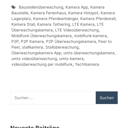
Baustellenüberwachung
,
Kamera App
,
Kamera
Baustelle
,
Kamera Ferienhaus
,
Kamera Hotspot
,
Kamera
Lagerplatz
,
Kamera Pferdeanhänger
,
Kamera Pferdestall
,
Kamera Stall
,
Kamera Tethering
,
LTE Kamera
,
LTE
Überwachungskamera
,
LTE Videoüberwachung
,
Mobilfunk Überwachungskamera
,
mobilfunk-kamera
,
P2P
,
P2P Kamera
,
P2P Überwachungskamera
,
Peer to
Peer
,
stallkamera
,
Stallüberwachung
,
Überwachungskamera App
,
umts überwachungskamera
,
umts videoüberwachung
,
umts-kamera
,
videoüberwachung per mobilfunk
,
Yachtkamera
Suchen
nach:
Neueste Beiträge