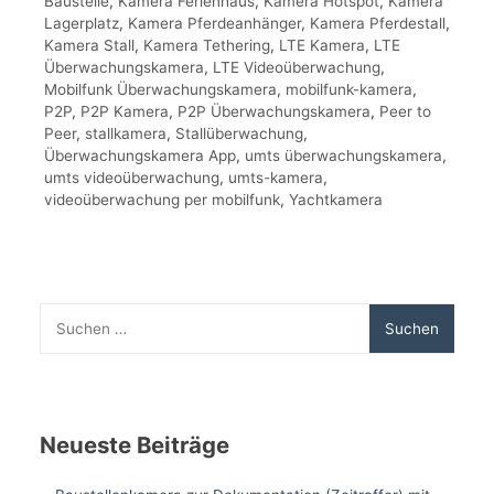
Baustelle
,
Kamera Ferienhaus
,
Kamera Hotspot
,
Kamera
Lagerplatz
,
Kamera Pferdeanhänger
,
Kamera Pferdestall
,
Kamera Stall
,
Kamera Tethering
,
LTE Kamera
,
LTE
Überwachungskamera
,
LTE Videoüberwachung
,
Mobilfunk Überwachungskamera
,
mobilfunk-kamera
,
P2P
,
P2P Kamera
,
P2P Überwachungskamera
,
Peer to
Peer
,
stallkamera
,
Stallüberwachung
,
Überwachungskamera App
,
umts überwachungskamera
,
umts videoüberwachung
,
umts-kamera
,
videoüberwachung per mobilfunk
,
Yachtkamera
Suchen
nach:
Neueste Beiträge