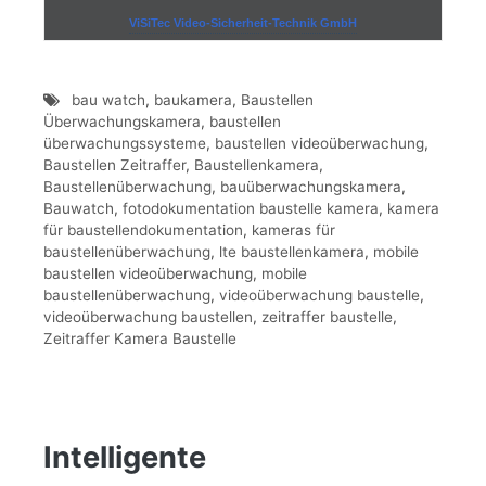
ViSiTec Video-Sicherheit-Technik GmbH
bau watch
,
baukamera
,
Baustellen
Überwachungskamera
,
baustellen
überwachungssysteme
,
baustellen videoüberwachung
,
Baustellen Zeitraffer
,
Baustellenkamera
,
Baustellenüberwachung
,
bauüberwachungskamera
,
Bauwatch
,
fotodokumentation baustelle kamera
,
kamera
für baustellendokumentation
,
kameras für
baustellenüberwachung
,
lte baustellenkamera
,
mobile
baustellen videoüberwachung
,
mobile
baustellenüberwachung
,
videoüberwachung baustelle
,
videoüberwachung baustellen
,
zeitraffer baustelle
,
Zeitraffer Kamera Baustelle
Intelligente