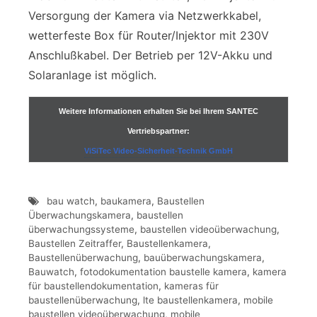
Versorgung der Kamera via Netzwerkkabel,
wetterfeste Box für Router/Injektor mit 230V
Anschlußkabel. Der Betrieb per 12V-Akku und
Solaranlage ist möglich.
Weitere Informationen erhalten Sie bei Ihrem SANTEC
Vertriebspartner:
ViSiTec Video-Sicherheit-Technik GmbH
bau watch
,
baukamera
,
Baustellen
Überwachungskamera
,
baustellen
überwachungssysteme
,
baustellen videoüberwachung
,
Baustellen Zeitraffer
,
Baustellenkamera
,
Baustellenüberwachung
,
bauüberwachungskamera
,
Bauwatch
,
fotodokumentation baustelle kamera
,
kamera
für baustellendokumentation
,
kameras für
baustellenüberwachung
,
lte baustellenkamera
,
mobile
baustellen videoüberwachung
,
mobile